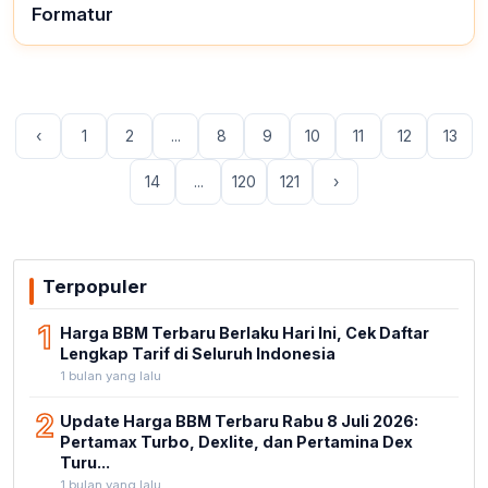
Formatur
‹
1
2
...
8
9
10
11
12
13
14
...
120
121
›
Terpopuler
1
Harga BBM Terbaru Berlaku Hari Ini, Cek Daftar
Lengkap Tarif di Seluruh Indonesia
1 bulan yang lalu
2
Update Harga BBM Terbaru Rabu 8 Juli 2026:
Pertamax Turbo, Dexlite, dan Pertamina Dex
Turu...
1 bulan yang lalu