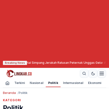
k Portal Simpang Jerakah
·
Ratusan Peternak Unggas Gelar Aksi, Pemkab Janj
Breaking News
Terkini
Nasional
Politik
Internasional
Ekonomi
O
Beranda
Politik
KATEGORI
Politik